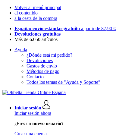
Volver al menú principal
al contenido
a la cesta de la compra
España: envío estándar gratuito
a partir de 87,90 €
Devoluciones gratuitas
Más de 6.050 artículos
Ayuda
¿Dónde está mi pedido?
Devoluciones
Gastos de envío
Métodos de pago
Contacto
Todos los temas de "Ayuda y Soporte"
Iniciar sesión
Iniciar sesión ahora
¿Eres un
nuevo usuario?
Crear una cuenta