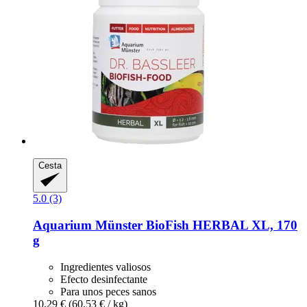
Cesta
5.0 (3)
Aquarium Münster
BioFish HERBAL XL, 170
g
Ingredientes valiosos
Efecto desinfectante
Para unos peces sanos
10,29 €
(60,53 € / kg)