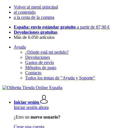
Volver al menú principal
al contenido
a la cesta de la compra
España: envío estándar gratuito
a partir de 87,90 €
Devoluciones gratuitas
Más de 6.050 artículos
Ayuda
¿Dónde está mi pedido?
Devoluciones
Gastos de envío
Métodos de pago
Contacto
Todos los temas de "Ayuda y Soporte"
Iniciar sesión
Iniciar sesión ahora
¿Eres un
nuevo usuario?
Crear una cuenta