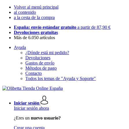
Volver al menú principal
al contenido
a la cesta de la compra
España: envío estándar gratuito
a partir de 87,90 €
Devoluciones gratuitas
Más de 6.050 artículos
Ayuda
¿Dónde está mi pedido?
Devoluciones
Gastos de envío
Métodos de pago
Contacto
Todos los temas de "Ayuda y Soporte"
Iniciar sesión
Iniciar sesión ahora
¿Eres un
nuevo usuario?
Crear una cuenta