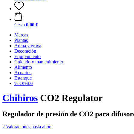
Cesta
0,00 €
Marcas
Plantas
Arena y grava
Decoración
Equipamiento
Cuidado y mantenimiento
Alimento
Acuarios
Estanque
% Ofertas
Chihiros
CO2 Regulator
Regulador de presión de CO2 para difuso
2 Valoraciones hasta ahora