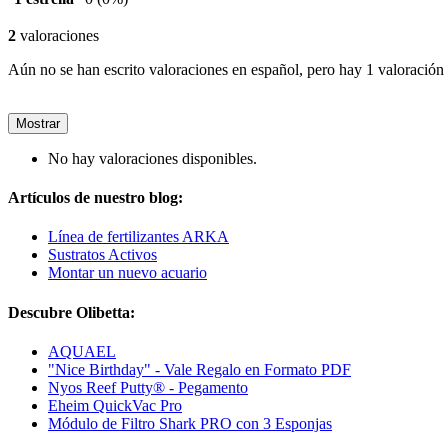
2
valoraciones
Aún no se han escrito valoraciones en español, pero hay 1 valoración 
Mostrar
No hay valoraciones disponibles.
Artículos de nuestro blog:
Línea de fertilizantes ARKA
Sustratos Activos
Montar un nuevo acuario
Descubre Olibetta:
AQUAEL
"Nice Birthday" - Vale Regalo en Formato PDF
Nyos Reef Putty® - Pegamento
Eheim QuickVac Pro
Módulo de Filtro Shark PRO con 3 Esponjas