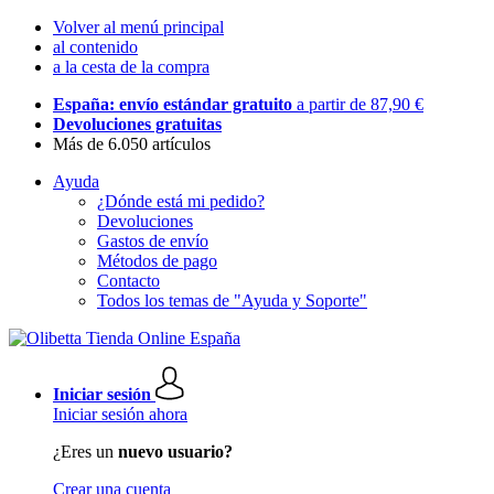
Volver al menú principal
al contenido
a la cesta de la compra
España: envío estándar gratuito
a partir de 87,90 €
Devoluciones gratuitas
Más de 6.050 artículos
Ayuda
¿Dónde está mi pedido?
Devoluciones
Gastos de envío
Métodos de pago
Contacto
Todos los temas de "Ayuda y Soporte"
Iniciar sesión
Iniciar sesión ahora
¿Eres un
nuevo usuario?
Crear una cuenta