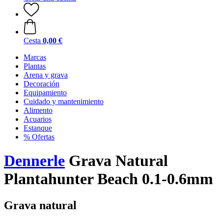
Cesta
0,00 €
Marcas
Plantas
Arena y grava
Decoración
Equipamiento
Cuidado y mantenimiento
Alimento
Acuarios
Estanque
% Ofertas
Dennerle
Grava Natural
Plantahunter Beach 0.1-0.6mm
Grava natural