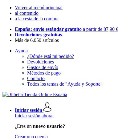
Volver al menú principal
al contenido
a la cesta de la compra
España: envío estándar gratuito
a partir de 87,90 €
Devoluciones gratuitas
Más de 6.050 artículos
Ayuda
¿Dónde está mi pedido?
Devoluciones
Gastos de envío
Métodos de pago
Contacto
Todos los temas de "Ayuda y Soporte"
Iniciar sesión
Iniciar sesión ahora
¿Eres un
nuevo usuario?
Crear una cuenta