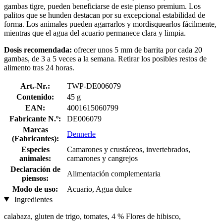
gambas tigre, pueden beneficiarse de este pienso premium. Los
palitos que se hunden destacan por su excepcional estabilidad de
forma. Los animales pueden agarrarlos y mordisquearlos fácilmente,
mientras que el agua del acuario permanece clara y limpia.
Dosis recomendada:
ofrecer
unos 5 mm de barrita por cada 20
gambas, de 3 a 5 veces a la semana. Retirar los posibles restos de
alimento tras 24 horas.
Art.-Nr.:
TWP-DE006079
Contenido:
45 g
EAN:
4001615060799
Fabricante N.º:
DE006079
Marcas
Dennerle
(Fabricantes):
Especies
Camarones y crustáceos, invertebrados,
animales:
camarones y cangrejos
Declaración de
Alimentación complementaria
piensos:
Modo de uso:
Acuario, Agua dulce
Ingredientes
calabaza, gluten de trigo, tomates, 4 % Flores de hibisco,