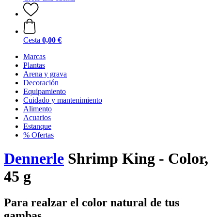
Cesta
0,00 €
Marcas
Plantas
Arena y grava
Decoración
Equipamiento
Cuidado y mantenimiento
Alimento
Acuarios
Estanque
% Ofertas
Dennerle
Shrimp King - Color,
45 g
Para realzar el color natural de tus
gambas