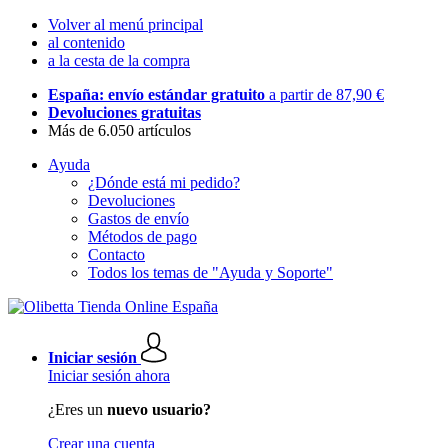
Volver al menú principal
al contenido
a la cesta de la compra
España: envío estándar gratuito
a partir de 87,90 €
Devoluciones gratuitas
Más de 6.050 artículos
Ayuda
¿Dónde está mi pedido?
Devoluciones
Gastos de envío
Métodos de pago
Contacto
Todos los temas de "Ayuda y Soporte"
Iniciar sesión
Iniciar sesión ahora
¿Eres un
nuevo usuario?
Crear una cuenta