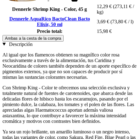
12,29 €
(273,11 € /
Dennerle Shrimp King - Color, 45 g
kg)
Dennerle AquaRico BactoClean Bacto
3,69 €
(73,80 € / l)
Elixir, 50 ml
Precio total:
15,98 €
Ambas a la cesta de la compra
Descripción
Al igual que los flamencos obtienen su magnífico color rosa
exclusivamente a través de la alimentación, tus Caridina y
Neocaridina de colores también dependen de un aporte específico de
pigmentos externos, ya que no son capaces de producir por sí
mismas las sustancias colorantes necesarias.
Con Shrimp King - Color te ofrecemos una selección exclusiva y
totalmente natural de fuentes de carotenoides, que abarca desde las
delicadas flores de hibisco hasta los escaramujos, pasando por el
pimiento dulce, la calabaza, los tomates y el polen de las flores. Las
apreciadas algas Haematococcus aportan además valiosa
astaxantina, lo que contribuye a favorecer la máxima intensidad
cromática y motivos con contrastes bien definidos.
Ya sea un rojo brillante, un amarillo luminoso o un negro intenso,
todas las variantes de color, como Sakura, Red Fire, Blue Pearl o las