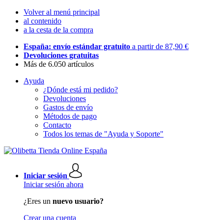
Volver al menú principal
al contenido
a la cesta de la compra
España: envío estándar gratuito
a partir de 87,90 €
Devoluciones gratuitas
Más de 6.050 artículos
Ayuda
¿Dónde está mi pedido?
Devoluciones
Gastos de envío
Métodos de pago
Contacto
Todos los temas de "Ayuda y Soporte"
Iniciar sesión
Iniciar sesión ahora
¿Eres un
nuevo usuario?
Crear una cuenta