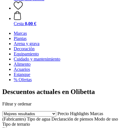
Cesta
0,00 €
Marcas
Plantas
Arena y grava
Decoración
Equipamiento
Cuidado y mantenimiento
Alimento
Acuarios
Estanque
% Ofertas
Descuentos actuales en Olibetta
Filtrar y ordenar
Precio
Highlights
Marcas
(Fabricantes)
Tipo de agua
Declaración de piensos
Modo de uso
Tipo de terrario