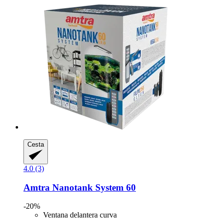
Cesta
4.0 (3)
Amtra
Nanotank System 60
-20%
Ventana delantera curva