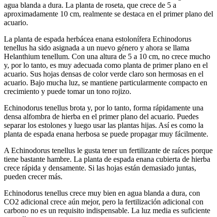
agua blanda a dura. La planta de roseta, que crece de 5 a
aproximadamente 10 cm, realmente se destaca en el primer plano del
acuario.
La planta de espada herbácea enana estolonífera Echinodorus
tenellus ha sido asignada a un nuevo género y ahora se llama
Helanthium tenellum. Con una altura de 5 a 10 cm, no crece mucho
y, por lo tanto, es muy adecuada como planta de primer plano en el
acuario. Sus hojas densas de color verde claro son hermosas en el
acuario. Bajo mucha luz, se mantiene particularmente compacto en
crecimiento y puede tomar un tono rojizo.
Echinodorus tenellus brota y, por lo tanto, forma rápidamente una
densa alfombra de hierba en el primer plano del acuario. Puedes
separar los estolones y luego usar las plantas hijas. Así es como la
planta de espada enana herbosa se puede propagar muy fácilmente.
A Echinodorus tenellus le gusta tener un fertilizante de raíces porque
tiene bastante hambre. La planta de espada enana cubierta de hierba
crece rápida y densamente. Si las hojas están demasiado juntas,
pueden crecer más.
Echinodorus tenellus crece muy bien en agua blanda a dura, con
CO2 adicional crece aún mejor, pero la fertilización adicional con
carbono no es un requisito indispensable. La luz media es suficiente