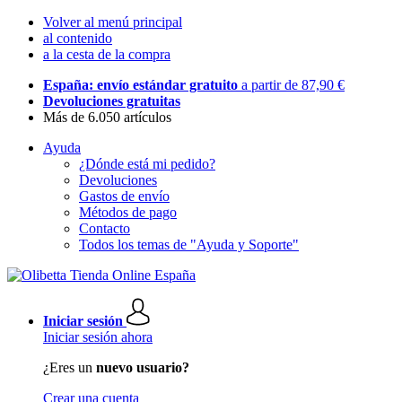
Volver al menú principal
al contenido
a la cesta de la compra
España: envío estándar gratuito
a partir de 87,90 €
Devoluciones gratuitas
Más de 6.050 artículos
Ayuda
¿Dónde está mi pedido?
Devoluciones
Gastos de envío
Métodos de pago
Contacto
Todos los temas de "Ayuda y Soporte"
Iniciar sesión
Iniciar sesión ahora
¿Eres un
nuevo usuario?
Crear una cuenta