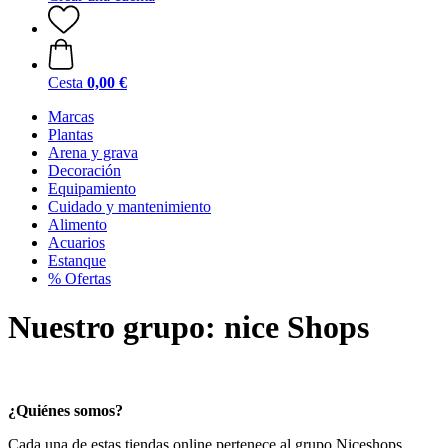
Cesta
0,00 €
Marcas
Plantas
Arena y grava
Decoración
Equipamiento
Cuidado y mantenimiento
Alimento
Acuarios
Estanque
% Ofertas
Nuestro grupo: nice Shops
¿Quiénes somos?
Cada una de estas tiendas online pertenece al grupo Niceshops.