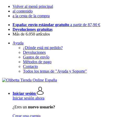
Volver al menú principal
al contenido
a la cesta de la compra
España: envío estándar gratuito
a partir de 87,90 €
Devoluciones gratuitas
Más de 6.050 artículos
Ayuda
¿Dónde está mi pedido?
Devoluciones
Gastos de envío
Métodos de pago
Contacto
Todos los temas de "Ayuda y Soporte"
Iniciar sesión
Iniciar sesión ahora
¿Eres un
nuevo usuario?
Crear una cuenta