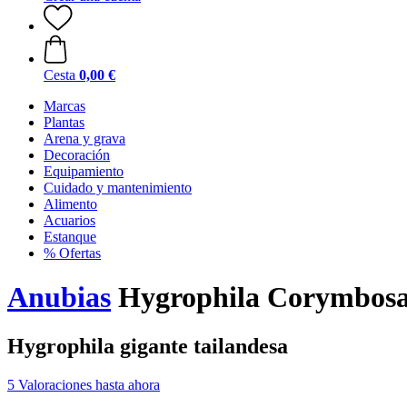
Cesta
0,00 €
Marcas
Plantas
Arena y grava
Decoración
Equipamiento
Cuidado y mantenimiento
Alimento
Acuarios
Estanque
% Ofertas
Anubias
Hygrophila Corymbosa 
Hygrophila gigante tailandesa
5 Valoraciones hasta ahora