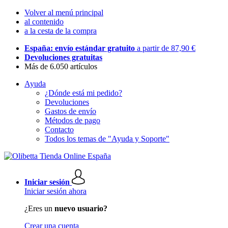
Volver al menú principal
al contenido
a la cesta de la compra
España: envío estándar gratuito
a partir de 87,90 €
Devoluciones gratuitas
Más de 6.050 artículos
Ayuda
¿Dónde está mi pedido?
Devoluciones
Gastos de envío
Métodos de pago
Contacto
Todos los temas de "Ayuda y Soporte"
Iniciar sesión
Iniciar sesión ahora
¿Eres un
nuevo usuario?
Crear una cuenta