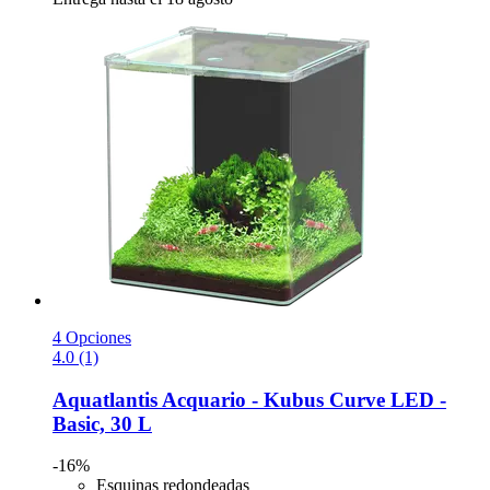
4 Opciones
4.0 (1)
Aquatlantis
Acquario -​ Kubus Curve LED -​
Basic, 30 L
-16%
Esquinas redondeadas