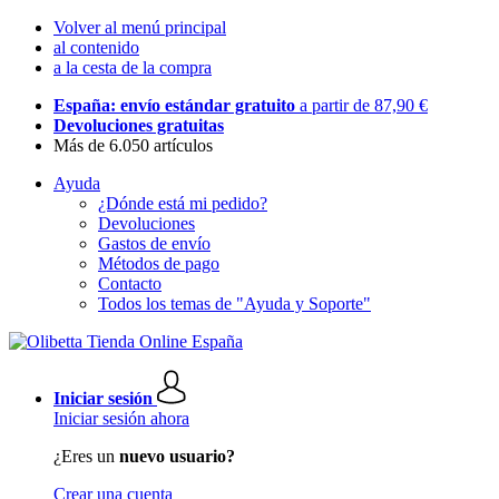
Volver al menú principal
al contenido
a la cesta de la compra
España: envío estándar gratuito
a partir de 87,90 €
Devoluciones gratuitas
Más de 6.050 artículos
Ayuda
¿Dónde está mi pedido?
Devoluciones
Gastos de envío
Métodos de pago
Contacto
Todos los temas de "Ayuda y Soporte"
Iniciar sesión
Iniciar sesión ahora
¿Eres un
nuevo usuario?
Crear una cuenta