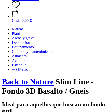
Cesta
0,00 €
Marcas
Plantas
Arena y grava
Decoración
Equipamiento
Cuidado y mantenimiento
Alimento
Acuarios
Estanque
% Ofertas
Back to Nature
Slim Line -
Fondo 3D Basalto / Gneis
Ideal para aquellos que buscan un fondo
sutil