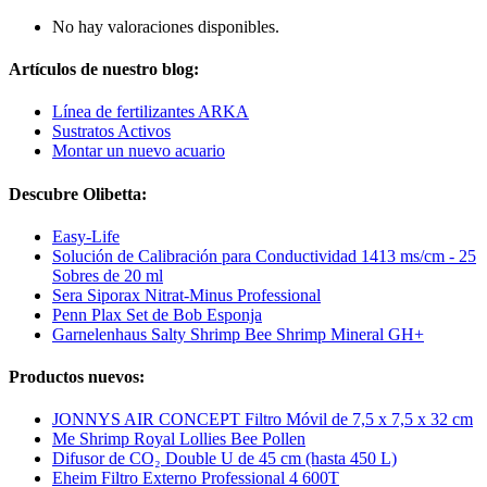
No hay valoraciones disponibles.
Artículos de nuestro blog:
Línea de fertilizantes ARKA
Sustratos Activos
Montar un nuevo acuario
Descubre Olibetta:
Easy-Life
Solución de Calibración para Conductividad 1413 ms/cm - 25
Sobres de 20 ml
Sera Siporax Nitrat-Minus Professional
Penn Plax Set de Bob Esponja
Garnelenhaus Salty Shrimp Bee Shrimp Mineral GH+
Productos nuevos:
JONNYS AIR CONCEPT Filtro Móvil de 7,5 x 7,5 x 32 cm
Me Shrimp Royal Lollies Bee Pollen
Difusor de CO₂ Double U de 45 cm (hasta 450 L)
Eheim Filtro Externo Professional 4 600T