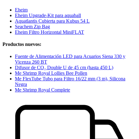
Eheim
Eheim Upgrade-Kit para aquaball
Aquatlantis Cubierta para Kubus 54 L
Seachem Zip Bag
Eheim Filtro Horizontal MiniFLAT
Productos nuevos:
Fuente de Alimentación LED para Acuarios Siena 330 y
Vicenza 260 BT
Difusor de CO₂ Double U de 45 cm (hasta 450 L)
Me Shrimp Royal Lollies Bee Pollen
Me FlexTube Tubo para Filtro 16/22 mm (3 m), Silicona
Negra
Me Shrimp Royal Complete