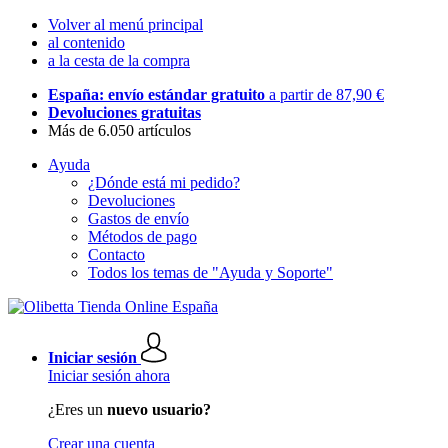
Volver al menú principal
al contenido
a la cesta de la compra
España: envío estándar gratuito
a partir de 87,90 €
Devoluciones gratuitas
Más de 6.050 artículos
Ayuda
¿Dónde está mi pedido?
Devoluciones
Gastos de envío
Métodos de pago
Contacto
Todos los temas de "Ayuda y Soporte"
Iniciar sesión
Iniciar sesión ahora
¿Eres un
nuevo usuario?
Crear una cuenta