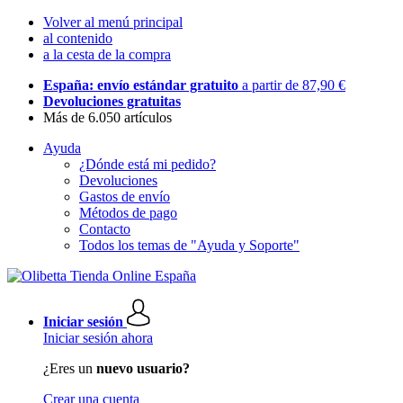
Volver al menú principal
al contenido
a la cesta de la compra
España: envío estándar gratuito
a partir de 87,90 €
Devoluciones gratuitas
Más de 6.050 artículos
Ayuda
¿Dónde está mi pedido?
Devoluciones
Gastos de envío
Métodos de pago
Contacto
Todos los temas de "Ayuda y Soporte"
Iniciar sesión
Iniciar sesión ahora
¿Eres un
nuevo usuario?
Crear una cuenta