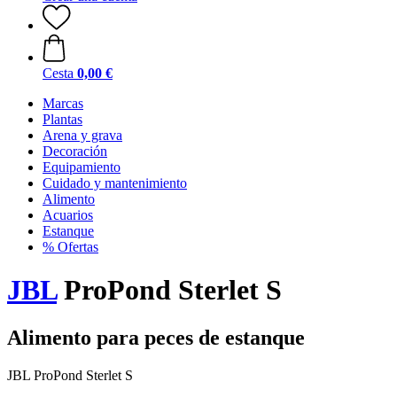
Cesta
0,00 €
Marcas
Plantas
Arena y grava
Decoración
Equipamiento
Cuidado y mantenimiento
Alimento
Acuarios
Estanque
% Ofertas
JBL
ProPond Sterlet S
Alimento para peces de estanque
JBL ProPond Sterlet S