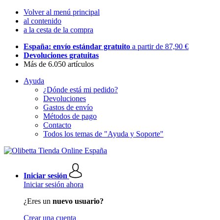
Volver al menú principal
al contenido
a la cesta de la compra
España: envío estándar gratuito
a partir de 87,90 €
Devoluciones gratuitas
Más de 6.050 artículos
Ayuda
¿Dónde está mi pedido?
Devoluciones
Gastos de envío
Métodos de pago
Contacto
Todos los temas de "Ayuda y Soporte"
Iniciar sesión
Iniciar sesión ahora
¿Eres un
nuevo usuario?
Crear una cuenta