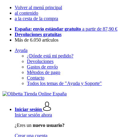
Volver al menú principal
al contenido
a la cesta de la compra
España: envío estándar gratuito
a partir de 87,90 €
Devoluciones gratuitas
Más de 6.050 artículos
Ayuda
¿Dónde está mi pedido?
Devoluciones
Gastos de envío
Métodos de pago
Contacto
Todos los temas de "Ayuda y Soporte"
Iniciar sesión
Iniciar sesión ahora
¿Eres un
nuevo usuario?
Crear una cuenta