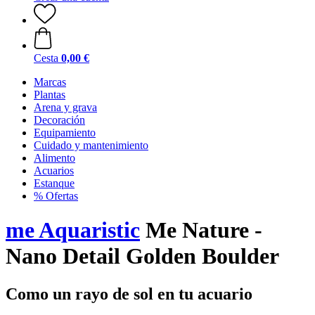
Cesta
0,00 €
Marcas
Plantas
Arena y grava
Decoración
Equipamiento
Cuidado y mantenimiento
Alimento
Acuarios
Estanque
% Ofertas
me Aquaristic
Me Nature -
Nano Detail Golden Boulder
Como un rayo de sol en tu acuario