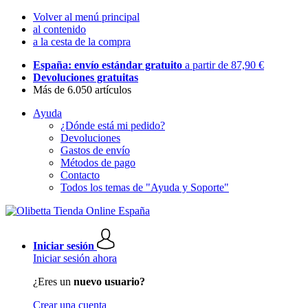
Volver al menú principal
al contenido
a la cesta de la compra
España: envío estándar gratuito
a partir de 87,90 €
Devoluciones gratuitas
Más de 6.050 artículos
Ayuda
¿Dónde está mi pedido?
Devoluciones
Gastos de envío
Métodos de pago
Contacto
Todos los temas de "Ayuda y Soporte"
Iniciar sesión
Iniciar sesión ahora
¿Eres un
nuevo usuario?
Crear una cuenta