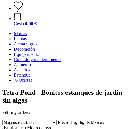
Cesta
0,00 €
Marcas
Plantas
Arena y grava
Decoración
Equipamiento
Cuidado y mantenimiento
Alimento
Acuarios
Estanque
% Ofertas
Tetra Pond - Bonitos estanques de jardín
sin algas
Filtrar y ordenar
Precio
Highlights
Marcas
(Fabricantes)
Modo de uso