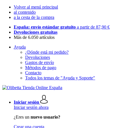
Volver al menú principal
al contenido
a la cesta de la compra
España: envío estándar gratuito
a partir de 87,90 €
Devoluciones gratuitas
Más de 6.050 artículos
Ayuda
¿Dónde está mi pedido?
Devoluciones
Gastos de envío
Métodos de pago
Contacto
Todos los temas de "Ayuda y Soporte"
Iniciar sesión
Iniciar sesión ahora
¿Eres un
nuevo usuario?
Crear una cuenta