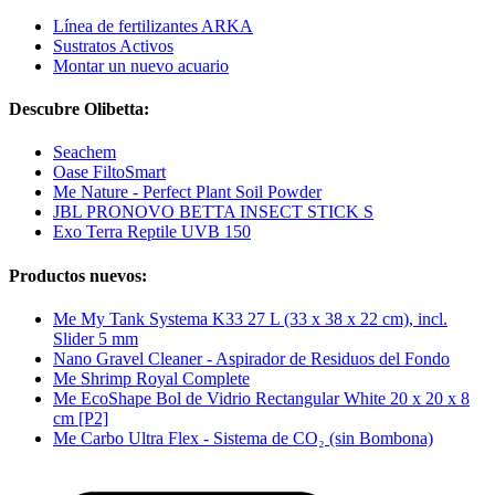
Línea de fertilizantes ARKA
Sustratos Activos
Montar un nuevo acuario
Descubre Olibetta:
Seachem
Oase FiltoSmart
Me Nature - Perfect Plant Soil Powder
JBL PRONOVO BETTA INSECT STICK S
Exo Terra Reptile UVB 150
Productos nuevos:
Me My Tank Systema K33 27 L (33 x 38 x 22 cm), incl.
Slider 5 mm
Nano Gravel Cleaner - Aspirador de Residuos del Fondo
Me Shrimp Royal Complete
Me EcoShape Bol de Vidrio Rectangular White 20 x 20 x 8
cm [P2]
Me Carbo Ultra Flex - Sistema de CO₂ (sin Bombona)