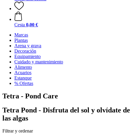
Cesta
0,00 €
Marcas
Plantas
Arena y grava
Decoración
Equipamiento
Cuidado y mantenimiento
Alimento
Acuarios
Estanque
% Ofertas
Tetra - Pond Care
Tetra Pond - Disfruta del sol y olvídate de
las algas
Filtrar y ordenar