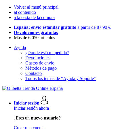
Volver al menú principal
al contenido
a la cesta de la compra
España: envío estándar gratuito
a partir de 87,90 €
Devoluciones gratuitas
Más de 6.050 artículos
Ayuda
¿Dónde está mi pedido?
Devoluciones
Gastos de envío
Métodos de pago
Contacto
Todos los temas de "Ayuda y Soporte"
Iniciar sesión
Iniciar sesión ahora
¿Eres un
nuevo usuario?
Crear una cuenta