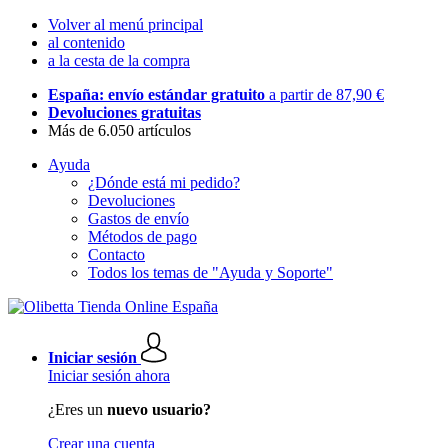
Volver al menú principal
al contenido
a la cesta de la compra
España: envío estándar gratuito
a partir de 87,90 €
Devoluciones gratuitas
Más de 6.050 artículos
Ayuda
¿Dónde está mi pedido?
Devoluciones
Gastos de envío
Métodos de pago
Contacto
Todos los temas de "Ayuda y Soporte"
Iniciar sesión
Iniciar sesión ahora
¿Eres un
nuevo usuario?
Crear una cuenta