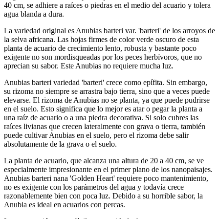
40 cm, se adhiere a raíces o piedras en el medio del acuario y tolera
agua blanda a dura.
La variedad original es Anubias barteri var. 'barteri' de los arroyos de
la selva africana. Las hojas firmes de color verde oscuro de esta
planta de acuario de crecimiento lento, robusta y bastante poco
exigente no son mordisqueadas por los peces herbívoros, que no
aprecian su sabor. Este Anubias no requiere mucha luz.
Anubias barteri variedad 'barteri' crece como epífita. Sin embargo,
su rizoma no siempre se arrastra bajo tierra, sino que a veces puede
elevarse. El rizoma de Anubias no se planta, ya que puede pudrirse
en el suelo. Esto significa que lo mejor es atar o pegar la planta a
una raíz de acuario o a una piedra decorativa. Si solo cubres las
raíces livianas que crecen lateralmente con grava o tierra, también
puede cultivar Anubias en el suelo, pero el rizoma debe salir
absolutamente de la grava o el suelo.
La planta de acuario, que alcanza una altura de 20 a 40 cm, se ve
especialmente impresionante en el primer plano de los nanopaisajes.
Anubias barteri nana 'Golden Heart' requiere poco mantenimiento,
no es exigente con los parámetros del agua y todavía crece
razonablemente bien con poca luz. Debido a su horrible sabor, la
Anubia es ideal en acuarios con percas.