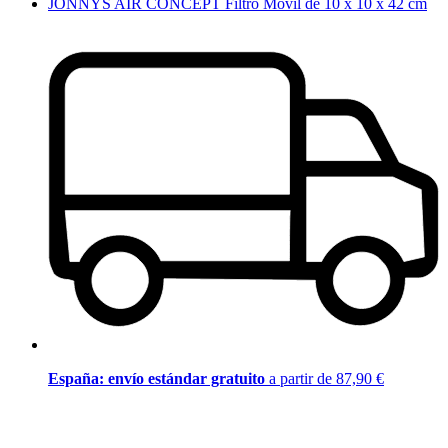
JONNYS AIR CONCEPT Filtro Móvil de 10 x 10 x 42 cm
España: envío estándar gratuito
a partir de 87,90 €