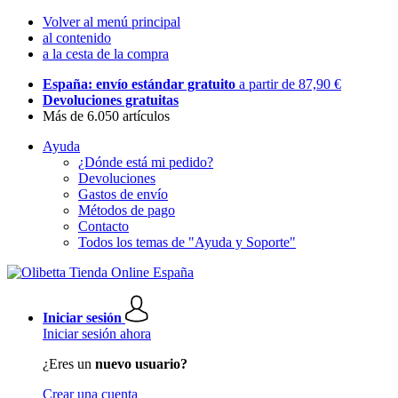
Volver al menú principal
al contenido
a la cesta de la compra
España: envío estándar gratuito
a partir de 87,90 €
Devoluciones gratuitas
Más de 6.050 artículos
Ayuda
¿Dónde está mi pedido?
Devoluciones
Gastos de envío
Métodos de pago
Contacto
Todos los temas de "Ayuda y Soporte"
Iniciar sesión
Iniciar sesión ahora
¿Eres un
nuevo usuario?
Crear una cuenta