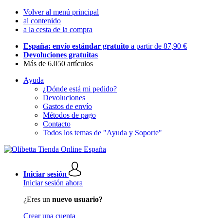
Volver al menú principal
al contenido
a la cesta de la compra
España: envío estándar gratuito
a partir de 87,90 €
Devoluciones gratuitas
Más de 6.050 artículos
Ayuda
¿Dónde está mi pedido?
Devoluciones
Gastos de envío
Métodos de pago
Contacto
Todos los temas de "Ayuda y Soporte"
Iniciar sesión
Iniciar sesión ahora
¿Eres un
nuevo usuario?
Crear una cuenta