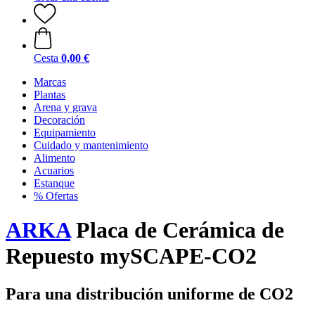
Cesta
0,00 €
Marcas
Plantas
Arena y grava
Decoración
Equipamiento
Cuidado y mantenimiento
Alimento
Acuarios
Estanque
% Ofertas
ARKA
Placa de Cerámica de
Repuesto mySCAPE-CO2
Para una distribución uniforme de CO2