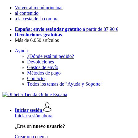
Volver al menú principal
al contenido
a la cesta de la compra
España: envío estándar gratuito
a partir de 87,90 €
Devoluciones gratuitas
Más de 6.050 artículos
Ayuda
¿Dónde está mi pedido?
Devoluciones
Gastos de envío
Métodos de pago
Contacto
Todos los temas de "Ayuda y Soporte"
Iniciar sesión
Iniciar sesión ahora
¿Eres un
nuevo usuario?
Crear una cuenta