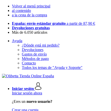
Volver al menú principal
al contenido
a la cesta de la compra
España: envío estándar gratuito
a partir de 87,90 €
Devoluciones gratuitas
Más de 6.050 artículos
Ayuda
¿Dónde está mi pedido?
Devoluciones
Gastos de envío
Métodos de pago
Contacto
Todos los temas de "Ayuda y Soporte"
Iniciar sesión
Iniciar sesión ahora
¿Eres un
nuevo usuario?
Crear una cuenta