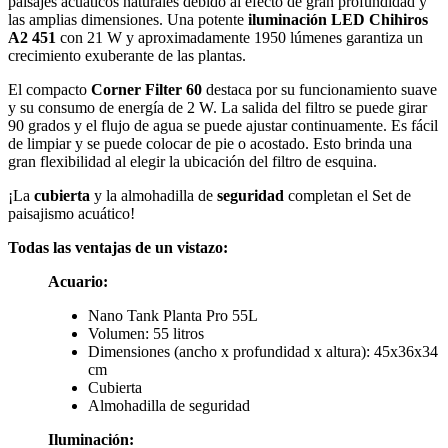
paisajes acuáticos naturales debido al efecto de gran profundidad y
las amplias dimensiones. Una potente
iluminación
LED
Chihiros
A2 451
con 21 W y aproximadamente 1950 lúmenes garantiza un
crecimiento exuberante de las plantas.
El compacto
Corner Filter 60
destaca por su funcionamiento suave
y su consumo de energía de 2 W. La salida del filtro se puede girar
90 grados y el flujo de agua se puede ajustar continuamente. Es fácil
de limpiar y se puede colocar de pie o acostado. Esto brinda una
gran flexibilidad al elegir la ubicación del filtro de esquina.
¡La
cubierta
y la almohadilla de
seguridad
completan el Set de
paisajismo acuático!
Todas las ventajas de un vistazo:
Acuario:
Nano Tank Planta Pro 55L
Volumen: 55 litros
Dimensiones (ancho x profundidad x altura): 45x36x34
cm
Cubierta
Almohadilla de seguridad
Iluminación: