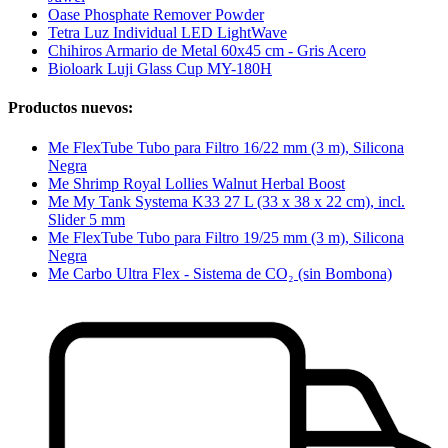
Oase Phosphate Remover Powder
Tetra Luz Individual LED LightWave
Chihiros Armario de Metal 60x45 cm - Gris Acero
Bioloark Luji Glass Cup MY-180H
Productos nuevos:
Me FlexTube Tubo para Filtro 16/22 mm (3 m), Silicona
Negra
Me Shrimp Royal Lollies Walnut Herbal Boost
Me My Tank Systema K33 27 L (33 x 38 x 22 cm), incl.
Slider 5 mm
Me FlexTube Tubo para Filtro 19/25 mm (3 m), Silicona
Negra
Me Carbo Ultra Flex - Sistema de CO₂ (sin Bombona)