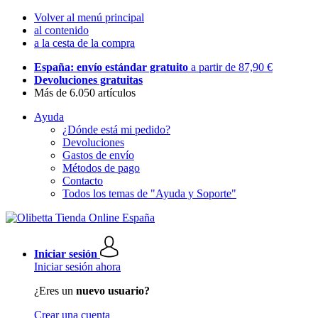
Volver al menú principal
al contenido
a la cesta de la compra
España: envío estándar gratuito
a partir de 87,90 €
Devoluciones gratuitas
Más de 6.050 artículos
Ayuda
¿Dónde está mi pedido?
Devoluciones
Gastos de envío
Métodos de pago
Contacto
Todos los temas de "Ayuda y Soporte"
Iniciar sesión
Iniciar sesión ahora
¿Eres un
nuevo usuario?
Crear una cuenta