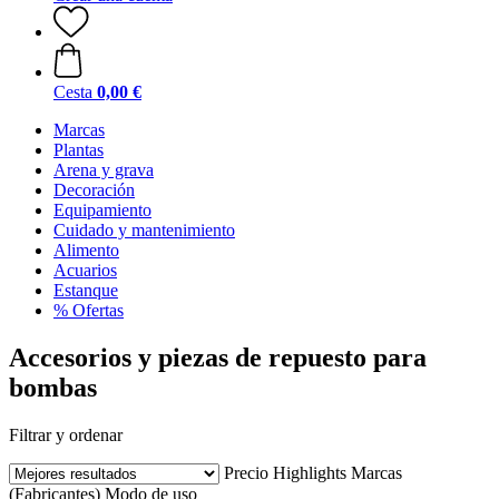
Cesta
0,00 €
Marcas
Plantas
Arena y grava
Decoración
Equipamiento
Cuidado y mantenimiento
Alimento
Acuarios
Estanque
% Ofertas
Accesorios y piezas de repuesto para
bombas
Filtrar y ordenar
Precio
Highlights
Marcas
(Fabricantes)
Modo de uso