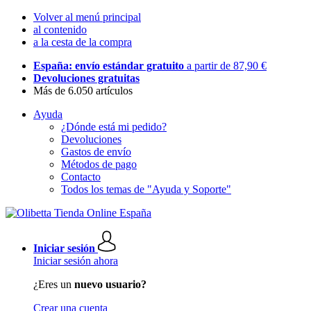
Volver al menú principal
al contenido
a la cesta de la compra
España: envío estándar gratuito
a partir de 87,90 €
Devoluciones gratuitas
Más de 6.050 artículos
Ayuda
¿Dónde está mi pedido?
Devoluciones
Gastos de envío
Métodos de pago
Contacto
Todos los temas de "Ayuda y Soporte"
Iniciar sesión
Iniciar sesión ahora
¿Eres un
nuevo usuario?
Crear una cuenta