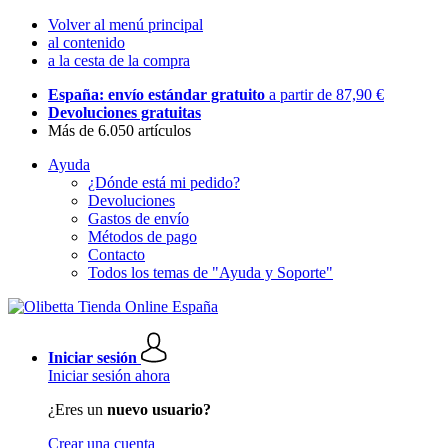
Volver al menú principal
al contenido
a la cesta de la compra
España: envío estándar gratuito
a partir de 87,90 €
Devoluciones gratuitas
Más de 6.050 artículos
Ayuda
¿Dónde está mi pedido?
Devoluciones
Gastos de envío
Métodos de pago
Contacto
Todos los temas de "Ayuda y Soporte"
Iniciar sesión
Iniciar sesión ahora
¿Eres un
nuevo usuario?
Crear una cuenta