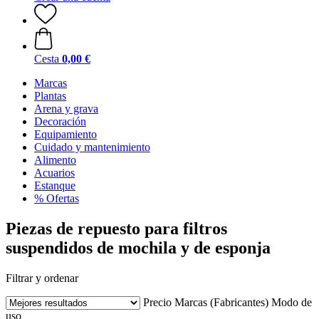
Cesta
0,00 €
Marcas
Plantas
Arena y grava
Decoración
Equipamiento
Cuidado y mantenimiento
Alimento
Acuarios
Estanque
% Ofertas
Piezas de repuesto para filtros
suspendidos de mochila y de esponja
Filtrar y ordenar
Precio
Marcas (Fabricantes)
Modo de
uso