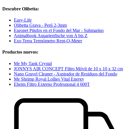
Descubre Olibetta:
Easy-Life
Olibetta Grava - Perú 2-3mm
Europet Pitufos en el Fondo del Mar - Submarino
Animalbook Aquarienfische von A bis Z
Exo Terra Termómetro Rept-O-Meter
Productos nuevos:
Me My Tank Crystal
JONNYS AIR CONCEPT Filtro Móvil de 10 x 10 x 32 cm
Nano Gravel Cleaner - Aspirador de Residuos del Fondo
Me Shrimp Royal Lollies Vital Energy
Eheim Filtro Externo Professional 4 600T