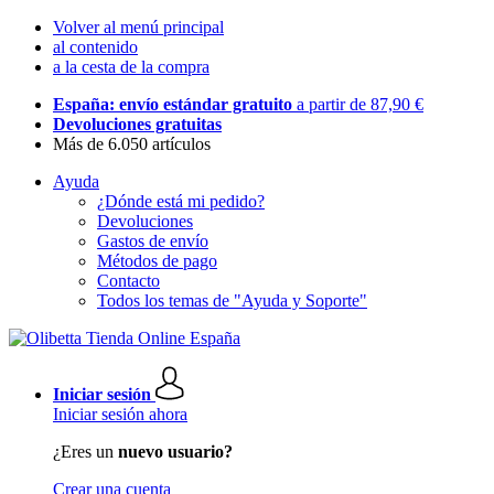
Volver al menú principal
al contenido
a la cesta de la compra
España: envío estándar gratuito
a partir de 87,90 €
Devoluciones gratuitas
Más de 6.050 artículos
Ayuda
¿Dónde está mi pedido?
Devoluciones
Gastos de envío
Métodos de pago
Contacto
Todos los temas de "Ayuda y Soporte"
Iniciar sesión
Iniciar sesión ahora
¿Eres un
nuevo usuario?
Crear una cuenta