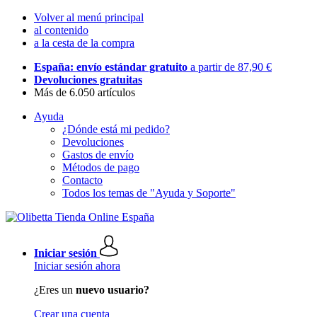
Volver al menú principal
al contenido
a la cesta de la compra
España: envío estándar gratuito
a partir de 87,90 €
Devoluciones gratuitas
Más de 6.050 artículos
Ayuda
¿Dónde está mi pedido?
Devoluciones
Gastos de envío
Métodos de pago
Contacto
Todos los temas de "Ayuda y Soporte"
Iniciar sesión
Iniciar sesión ahora
¿Eres un
nuevo usuario?
Crear una cuenta