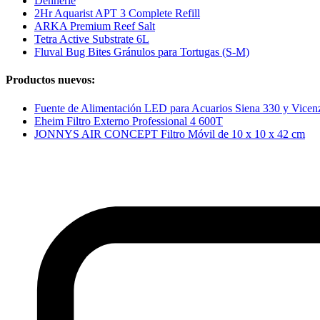
Dennerle
2Hr Aquarist APT 3 Complete Refill
ARKA Premium Reef Salt
Tetra Active Substrate 6L
Fluval Bug Bites Gránulos para Tortugas (S-M)
Productos nuevos:
Fuente de Alimentación LED para Acuarios Siena 330 y Vice
Eheim Filtro Externo Professional 4 600T
JONNYS AIR CONCEPT Filtro Móvil de 10 x 10 x 42 cm