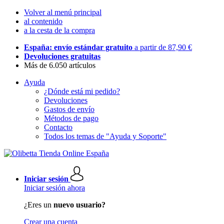
Volver al menú principal
al contenido
a la cesta de la compra
España: envío estándar gratuito
a partir de 87,90 €
Devoluciones gratuitas
Más de 6.050 artículos
Ayuda
¿Dónde está mi pedido?
Devoluciones
Gastos de envío
Métodos de pago
Contacto
Todos los temas de "Ayuda y Soporte"
Iniciar sesión
Iniciar sesión ahora
¿Eres un
nuevo usuario?
Crear una cuenta