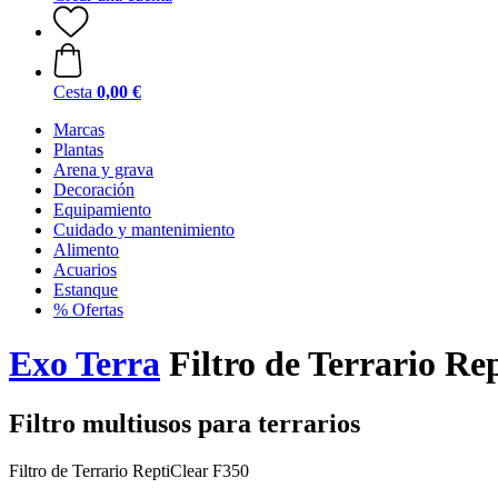
Cesta
0,00 €
Marcas
Plantas
Arena y grava
Decoración
Equipamiento
Cuidado y mantenimiento
Alimento
Acuarios
Estanque
% Ofertas
Exo Terra
Filtro de Terrario Re
Filtro multiusos para terrarios
Filtro de Terrario ReptiClear F350