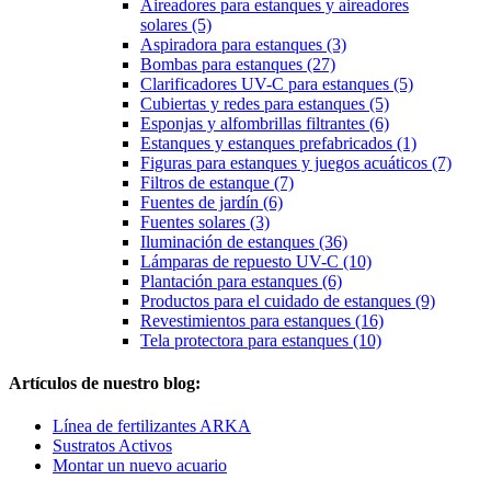
Aireadores para estanques y aireadores
solares (5)
Aspiradora para estanques (3)
Bombas para estanques (27)
Clarificadores UV-C para estanques (5)
Cubiertas y redes para estanques (5)
Esponjas y alfombrillas filtrantes (6)
Estanques y estanques prefabricados (1)
Figuras para estanques y juegos acuáticos (7)
Filtros de estanque (7)
Fuentes de jardín (6)
Fuentes solares (3)
Iluminación de estanques (36)
Lámparas de repuesto UV-C (10)
Plantación para estanques (6)
Productos para el cuidado de estanques (9)
Revestimientos para estanques (16)
Tela protectora para estanques (10)
Artículos de nuestro blog:
Línea de fertilizantes ARKA
Sustratos Activos
Montar un nuevo acuario