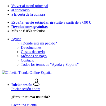
Volver al menú principal
al contenido
a la cesta de la compra
España: envío estándar gratuito
a partir de 87,90 €
Devoluciones gratuitas
Más de 6.050 artículos
Ayuda
¿Dónde está mi pedido?
Devoluciones
Gastos de envío
Métodos de pago
Contacto
Todos los temas de "Ayuda y Soporte"
Iniciar sesión
Iniciar sesión ahora
¿Eres un
nuevo usuario?
Crear una cuenta