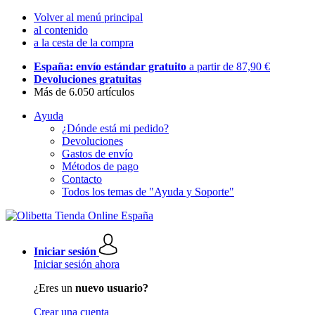
Volver al menú principal
al contenido
a la cesta de la compra
España: envío estándar gratuito
a partir de 87,90 €
Devoluciones gratuitas
Más de 6.050 artículos
Ayuda
¿Dónde está mi pedido?
Devoluciones
Gastos de envío
Métodos de pago
Contacto
Todos los temas de "Ayuda y Soporte"
Iniciar sesión
Iniciar sesión ahora
¿Eres un
nuevo usuario?
Crear una cuenta