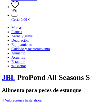
Cesta
0,00 €
Marcas
Plantas
Arena y grava
Decoración
Equipamiento
Cuidado y mantenimiento
Alimento
Acuarios
Estanque
% Ofertas
JBL
ProPond All Seasons S
Alimento para peces de estanque
4 Valoraciones hasta ahora