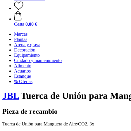
Cesta
0,00 €
Marcas
Plantas
Arena y grava
Decoración
Equipamiento
Cuidado y mantenimiento
Alimento
Acuarios
Estanque
% Ofertas
JBL
Tuerca de Unión para Mang
Pieza de recambio
Tuerca de Unión para Manguera de Aire/CO2, 3x