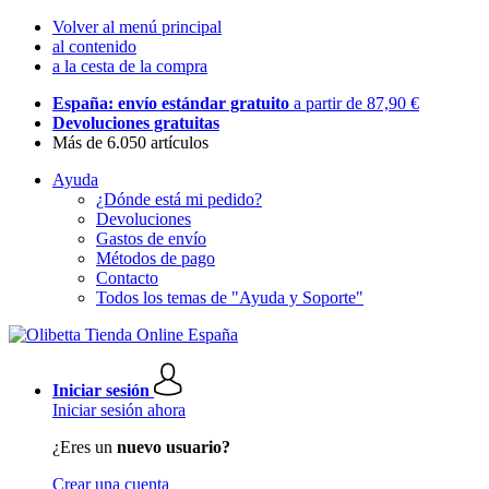
Volver al menú principal
al contenido
a la cesta de la compra
España: envío estándar gratuito
a partir de 87,90 €
Devoluciones gratuitas
Más de 6.050 artículos
Ayuda
¿Dónde está mi pedido?
Devoluciones
Gastos de envío
Métodos de pago
Contacto
Todos los temas de "Ayuda y Soporte"
Iniciar sesión
Iniciar sesión ahora
¿Eres un
nuevo usuario?
Crear una cuenta