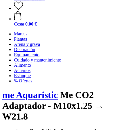
Cesta
0,00 €
Marcas
Plantas
Arena y grava
Decoración
Equipamiento
Cuidado y mantenimiento
Alimento
Acuarios
Estanque
% Ofertas
me Aquaristic
Me CO2
Adaptador - M10x1.25 →
W21.8