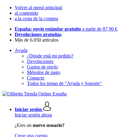
Volver al menú principal
al contenido
a la cesta de la compra
España: envío estándar gratuito
a partir de 87,90 €
Devoluciones gratuitas
Más de 6.050 artículos
Ayuda
¿Dónde está mi pedido?
Devoluciones
Gastos de envío
Métodos de pago
Contacto
Todos los temas de "Ayuda y Soporte"
Iniciar sesión
Iniciar sesión ahora
¿Eres un
nuevo usuario?
Crear una cuenta