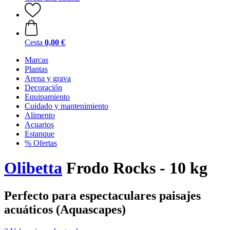
Cesta
0,00 €
Marcas
Plantas
Arena y grava
Decoración
Equipamiento
Cuidado y mantenimiento
Alimento
Acuarios
Estanque
% Ofertas
Olibetta
Frodo Rocks - 10 kg
Perfecto para espectaculares paisajes
acuáticos (Aquascapes)