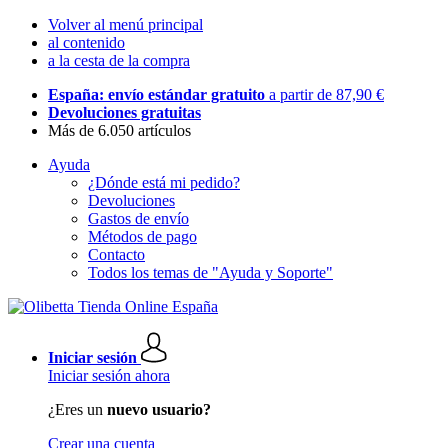
Volver al menú principal
al contenido
a la cesta de la compra
España: envío estándar gratuito
a partir de 87,90 €
Devoluciones gratuitas
Más de 6.050 artículos
Ayuda
¿Dónde está mi pedido?
Devoluciones
Gastos de envío
Métodos de pago
Contacto
Todos los temas de "Ayuda y Soporte"
Iniciar sesión
Iniciar sesión ahora
¿Eres un
nuevo usuario?
Crear una cuenta