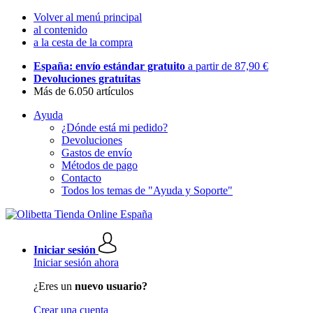
Volver al menú principal
al contenido
a la cesta de la compra
España: envío estándar gratuito
a partir de 87,90 €
Devoluciones gratuitas
Más de 6.050 artículos
Ayuda
¿Dónde está mi pedido?
Devoluciones
Gastos de envío
Métodos de pago
Contacto
Todos los temas de "Ayuda y Soporte"
Iniciar sesión
Iniciar sesión ahora
¿Eres un
nuevo usuario?
Crear una cuenta