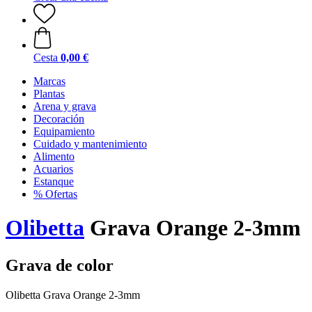
Cesta
0,00 €
Marcas
Plantas
Arena y grava
Decoración
Equipamiento
Cuidado y mantenimiento
Alimento
Acuarios
Estanque
% Ofertas
Olibetta
Grava Orange 2-3mm
Grava de color
Olibetta Grava Orange 2-3mm