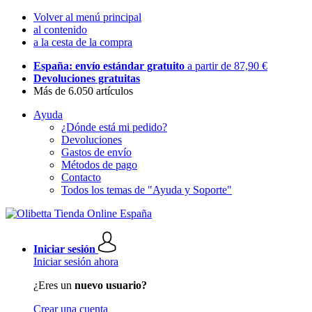
Volver al menú principal
al contenido
a la cesta de la compra
España: envío estándar gratuito
a partir de 87,90 €
Devoluciones gratuitas
Más de 6.050 artículos
Ayuda
¿Dónde está mi pedido?
Devoluciones
Gastos de envío
Métodos de pago
Contacto
Todos los temas de "Ayuda y Soporte"
Iniciar sesión
Iniciar sesión ahora
¿Eres un
nuevo usuario?
Crear una cuenta