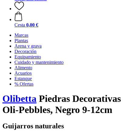
Cesta
0,00 €
Marcas
Plantas
Arena y grava
Decoración
Equipamiento
Cuidado y mantenimiento
Alimento
Acuarios
Estanque
% Ofertas
Olibetta
Piedras Decorativas
Oli-Pebbles, Negro 9-12cm
Guijarros naturales