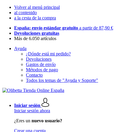
Volver al menú principal
al contenido
a la cesta de la compra
España: envío estándar gratuito
a partir de 87,90 €
Devoluciones gratuitas
Más de 6.050 artículos
Ayuda
¿Dónde está mi pedido?
Devoluciones
Gastos de envío
Métodos de pago
Contacto
Todos los temas de "Ayuda y Soporte"
Iniciar sesión
Iniciar sesión ahora
¿Eres un
nuevo usuario?
Crear una cuenta