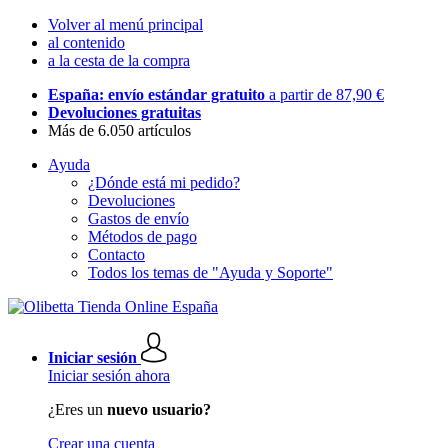
Volver al menú principal
al contenido
a la cesta de la compra
España: envío estándar gratuito
a partir de 87,90 €
Devoluciones gratuitas
Más de 6.050 artículos
Ayuda
¿Dónde está mi pedido?
Devoluciones
Gastos de envío
Métodos de pago
Contacto
Todos los temas de "Ayuda y Soporte"
Iniciar sesión
Iniciar sesión ahora
¿Eres un
nuevo usuario?
Crear una cuenta