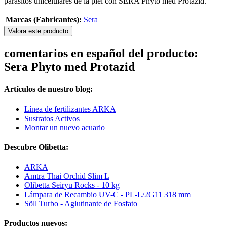
parásitos unicelulares de la piel con SERA Phyto med Protazid.
Marcas (Fabricantes):
Sera
Valora este producto
comentarios en español del producto:
Sera Phyto med Protazid
Artículos de nuestro blog:
Línea de fertilizantes ARKA
Sustratos Activos
Montar un nuevo acuario
Descubre Olibetta:
ARKA
Amtra Thai Orchid Slim L
Olibetta Seiryu Rocks - 10 kg
Lámpara de Recambio UV-C - PL-L/2G11 318 mm
Söll Turbo - Aglutinante de Fosfato
Productos nuevos: