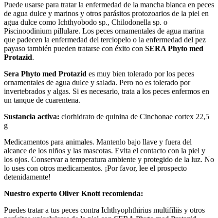
Puede usarse para tratar la enfermedad de la mancha blanca en peces
de agua dulce y marinos y otros parásitos protozoarios de la piel en
agua dulce como Ichthyobodo sp., Chilodonella sp. o
Piscinoodinium pillulare. Los peces ornamentales de agua marina
que padecen la enfermedad del terciopelo o la enfermedad del pez
payaso también pueden tratarse con éxito con
SERA Phyto med
Protazid
.
Sera Phyto med Protazid
es muy bien tolerado por los peces
ornamentales de agua dulce y salada. Pero no es tolerado por
invertebrados y algas. Si es necesario, trata a los peces enfermos en
un tanque de cuarentena.
Sustancia activa:
clorhidrato de quinina de Cinchonae cortex 22,5
g
Medicamentos para animales. Mantenlo bajo llave y fuera del
alcance de los niños y las mascotas. Evita el contacto con la piel y
los ojos. Conservar a temperatura ambiente y protegido de la luz. No
lo uses con otros medicamentos. ¡Por favor, lee el prospecto
detenidamente!
Nuestro experto Oliver Knott recomienda:
Puedes tratar a tus peces contra Ichthyophthirius multifiliis y otros