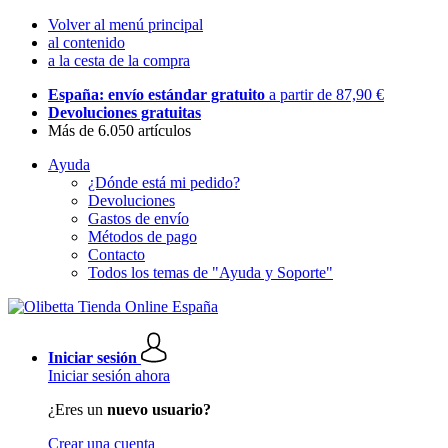
Volver al menú principal
al contenido
a la cesta de la compra
España: envío estándar gratuito
a partir de 87,90 €
Devoluciones gratuitas
Más de 6.050 artículos
Ayuda
¿Dónde está mi pedido?
Devoluciones
Gastos de envío
Métodos de pago
Contacto
Todos los temas de "Ayuda y Soporte"
Iniciar sesión
Iniciar sesión ahora
¿Eres un
nuevo usuario?
Crear una cuenta