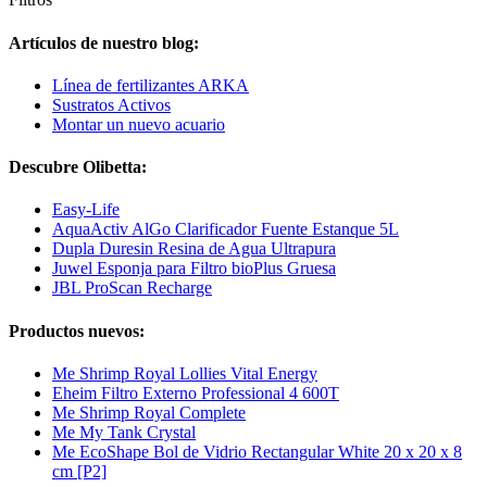
Artículos de nuestro blog:
Línea de fertilizantes ARKA
Sustratos Activos
Montar un nuevo acuario
Descubre Olibetta:
Easy-Life
AquaActiv AlGo Clarificador Fuente Estanque 5L
Dupla Duresin Resina de Agua Ultrapura
Juwel Esponja para Filtro bioPlus Gruesa
JBL ProScan Recharge
Productos nuevos:
Me Shrimp Royal Lollies Vital Energy
Eheim Filtro Externo Professional 4 600T
Me Shrimp Royal Complete
Me My Tank Crystal
Me EcoShape Bol de Vidrio Rectangular White 20 x 20 x 8
cm [P2]