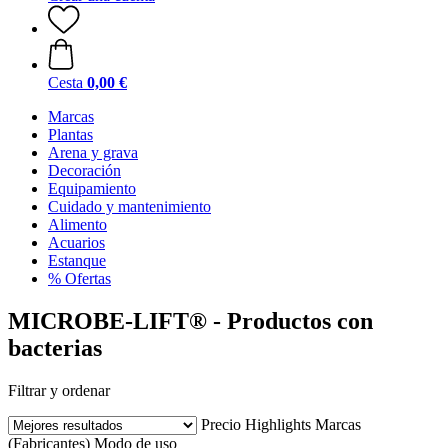
Cesta
0,00 €
Marcas
Plantas
Arena y grava
Decoración
Equipamiento
Cuidado y mantenimiento
Alimento
Acuarios
Estanque
% Ofertas
MICROBE-LIFT® - Productos con
bacterias
Filtrar y ordenar
Precio
Highlights
Marcas
(Fabricantes)
Modo de uso