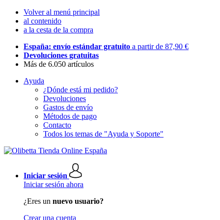
Volver al menú principal
al contenido
a la cesta de la compra
España: envío estándar gratuito
a partir de 87,90 €
Devoluciones gratuitas
Más de 6.050 artículos
Ayuda
¿Dónde está mi pedido?
Devoluciones
Gastos de envío
Métodos de pago
Contacto
Todos los temas de "Ayuda y Soporte"
Iniciar sesión
Iniciar sesión ahora
¿Eres un
nuevo usuario?
Crear una cuenta