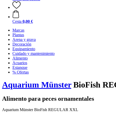
Cesta
0,00 €
Marcas
Plantas
Arena y grava
Decoración
Equipamiento
Cuidado y mantenimiento
Alimento
Acuarios
Estanque
% Ofertas
Aquarium Münster
BioFish R
Alimento para peces ornamentales
Aquarium Münster BioFish REGULAR XXL