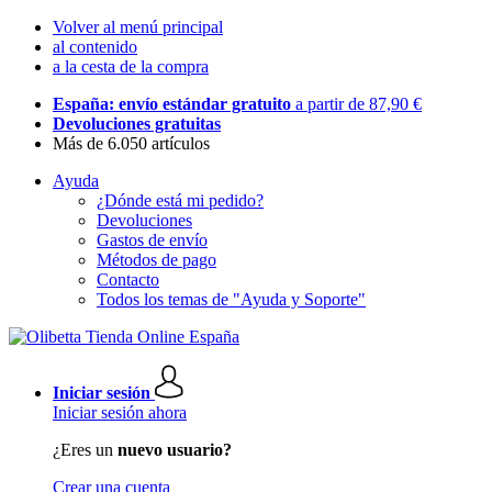
Volver al menú principal
al contenido
a la cesta de la compra
España: envío estándar gratuito
a partir de 87,90 €
Devoluciones gratuitas
Más de 6.050 artículos
Ayuda
¿Dónde está mi pedido?
Devoluciones
Gastos de envío
Métodos de pago
Contacto
Todos los temas de "Ayuda y Soporte"
Iniciar sesión
Iniciar sesión ahora
¿Eres un
nuevo usuario?
Crear una cuenta