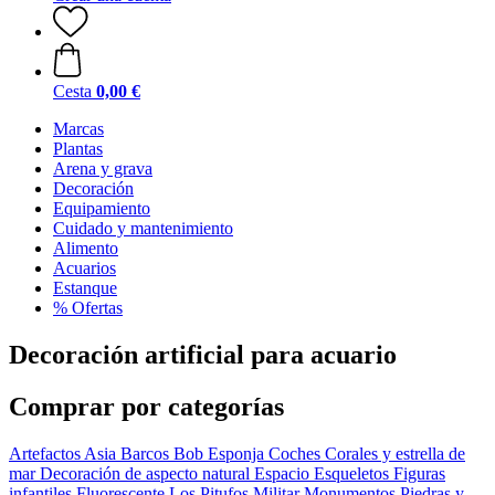
Cesta
0,00 €
Marcas
Plantas
Arena y grava
Decoración
Equipamiento
Cuidado y mantenimiento
Alimento
Acuarios
Estanque
% Ofertas
Decoración artificial para acuario
Comprar por categorías
Artefactos
Asia
Barcos
Bob Esponja
Coches
Corales y estrella de
mar
Decoración de aspecto natural
Espacio
Esqueletos
Figuras
infantiles
Fluorescente
Los Pitufos
Militar
Monumentos
Piedras y