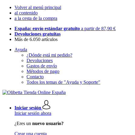
Volver al menú principal
al contenido
a la cesta de la compra
España: envío estándar gratuito
a partir de 87,90 €
Devoluciones gratuitas
Más de 6.050 artículos
Ayuda
¿Dónde está mi pedido?
Devoluciones
Gastos de envío
Métodos de pago
Contacto
Todos los temas de "Ayuda y Soporte"
Iniciar sesión
Iniciar sesión ahora
¿Eres un
nuevo usuario?
Crear una cuenta