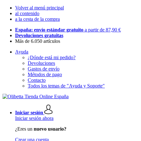
Volver al menú principal
al contenido
a la cesta de la compra
España: envío estándar gratuito
a partir de 87,90 €
Devoluciones gratuitas
Más de 6.050 artículos
Ayuda
¿Dónde está mi pedido?
Devoluciones
Gastos de envío
Métodos de pago
Contacto
Todos los temas de "Ayuda y Soporte"
Iniciar sesión
Iniciar sesión ahora
¿Eres un
nuevo usuario?
Crear una cuenta