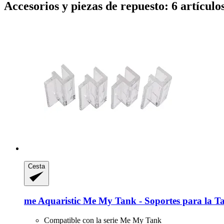
Accesorios y piezas de repuesto: 6 artículo
Cesta
me Aquaristic
Me My Tank -​ Soportes para la Ta
Compatible con la serie Me My Tank