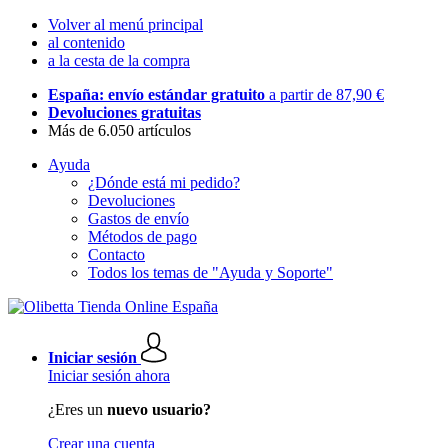
Volver al menú principal
al contenido
a la cesta de la compra
España: envío estándar gratuito
a partir de 87,90 €
Devoluciones gratuitas
Más de 6.050 artículos
Ayuda
¿Dónde está mi pedido?
Devoluciones
Gastos de envío
Métodos de pago
Contacto
Todos los temas de "Ayuda y Soporte"
Iniciar sesión
Iniciar sesión ahora
¿Eres un
nuevo usuario?
Crear una cuenta