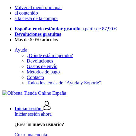
Volver al menú principal
al contenido
a la cesta de la compra
España: envío estándar gratuito
a partir de 87,90 €
Devoluciones gratuitas
Más de 6.050 artículos
Ayuda
¿Dónde está mi pedido?
Devoluciones
Gastos de envío
Métodos de pago
Contacto
Todos los temas de "Ayuda y Soporte"
Iniciar sesión
Iniciar sesión ahora
¿Eres un
nuevo usuario?
Crear una cuenta