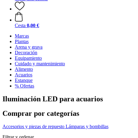
Cesta
0,00 €
Marcas
Plantas
Arena y grava
Decoración
Equipamiento
Cuidado y mantenimiento
Alimento
Acuarios
Estanque
% Ofertas
Iluminación LED para acuarios
Comprar por categorías
Accesorios y piezas de repuesto
Lámparas y bombillas
Filtrar y ordenar