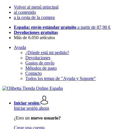
Volver al menú principal
al contenido
a la cesta de la compra
España: envío estándar gratuito
a partir de 87,90 €
Devoluciones gratuitas
Más de 6.050 artículos
Ayuda
¿Dónde está mi pedido?
Devoluciones
Gastos de envío
Métodos de pago
Contacto
Todos los temas de "Ayuda y Soporte"
Iniciar sesión
Iniciar sesión ahora
¿Eres un
nuevo usuario?
Crear una cuenta