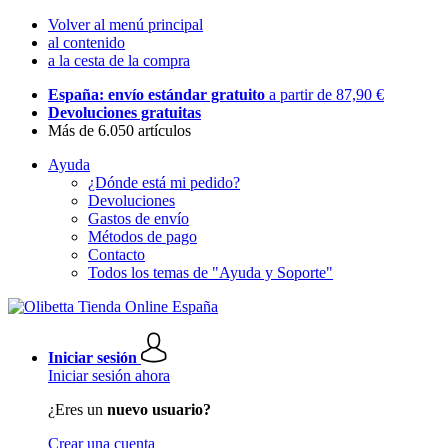
Volver al menú principal
al contenido
a la cesta de la compra
España: envío estándar gratuito
a partir de 87,90 €
Devoluciones gratuitas
Más de 6.050 artículos
Ayuda
¿Dónde está mi pedido?
Devoluciones
Gastos de envío
Métodos de pago
Contacto
Todos los temas de "Ayuda y Soporte"
Iniciar sesión
Iniciar sesión ahora
¿Eres un
nuevo usuario?
Crear una cuenta