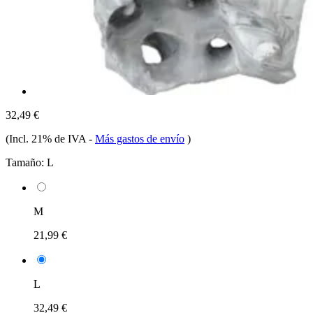
32,49 €
(Incl. 21% de IVA
-
Más gastos de envío
)
Tamaño:
L
M
21,99 €
L
32,49 €