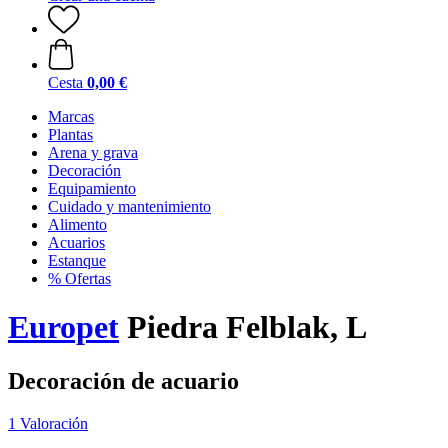
Cesta
0,00 €
Marcas
Plantas
Arena y grava
Decoración
Equipamiento
Cuidado y mantenimiento
Alimento
Acuarios
Estanque
% Ofertas
Europet
Piedra Felblak, L
Decoración de acuario
1 Valoración