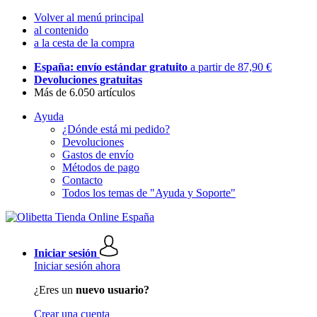
Volver al menú principal
al contenido
a la cesta de la compra
España: envío estándar gratuito
a partir de 87,90 €
Devoluciones gratuitas
Más de 6.050 artículos
Ayuda
¿Dónde está mi pedido?
Devoluciones
Gastos de envío
Métodos de pago
Contacto
Todos los temas de "Ayuda y Soporte"
Iniciar sesión
Iniciar sesión ahora
¿Eres un
nuevo usuario?
Crear una cuenta